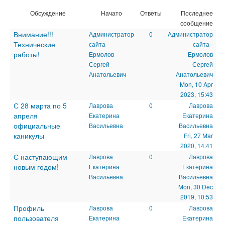
Обсуждение
Начато
Ответы
Последнее
сообщение
Внимание!!!
Администратор
0
Администратор
Технические
сайта -
сайта -
работы!
Ермолов
Ермолов
Сергей
Сергей
Анатольевич
Анатольевич
Mon, 10 Apr
2023, 15:43
С 28 марта по 5
Лаврова
0
Лаврова
апреля
Екатерина
Екатерина
официальные
Васильевна
Васильевна
каникулы
Fri, 27 Mar
2020, 14:41
С наступающим
Лаврова
0
Лаврова
новым годом!
Екатерина
Екатерина
Васильевна
Васильевна
Mon, 30 Dec
2019, 10:53
Профиль
Лаврова
0
Лаврова
пользователя
Екатерина
Екатерина